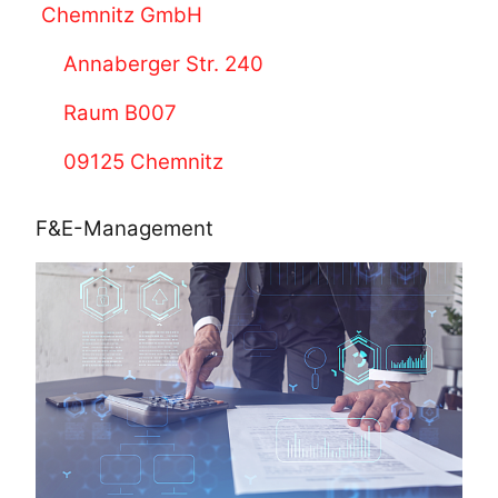
Chemnitz GmbH
Annaberger Str. 240
Raum B007
09125 Chemnitz
F&E-Management