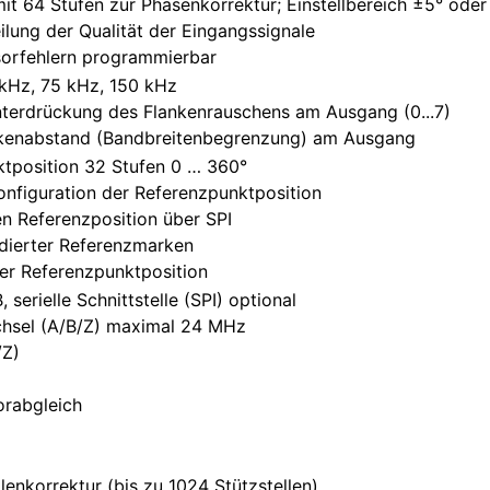
mit 64 Stufen zur Phasenkorrektur; Einstellbereich ±5° oder
ung der Qualität der Eingangssignale
sorfehlern programmierbar
0 kHz, 75 kHz, 150 kHz
nterdrückung des Flankenrauschens am Ausgang (0...7)
ankenabstand (Bandbreitenbegrenzung) am Ausgang
ktposition 32 Stufen 0 … 360°
onfiguration der Referenzpunktposition
n Referenzposition über SPI
dierter Referenzmarken
er Referenzpunktposition
serielle Schnittstelle (SPI) optional
hsel (A/B/Z) maximal 24 MHz
/Z)
orabgleich
llenkorrektur (bis zu 1024 Stützstellen)