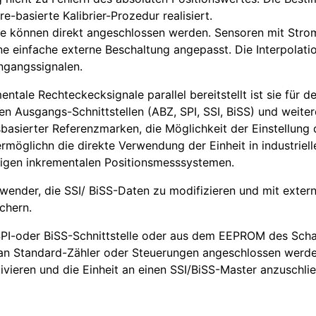
e-basierte Kalibrier-Prozedur realisiert.
e können direkt angeschlossen werden. Sensoren mit Stro
e einfache externe Beschaltung angepasst. Die Interpolatio
ingangssignalen.
ale Rechteckecksignale parallel bereitstellt ist sie für de
en Ausgangs-Schnittstellen (ABZ, SPI, SSI, BiSS) und weiter
sbasierter Referenzmarken, die Möglichkeit der Einstellung 
möglichn die direkte Verwendung der Einheit in industriell
ligen inkrementalen Positionsmesssystemen.
wender, die SSI/ BiSS-Daten zu modifizieren und mit exter
chern.
SPI-oder BiSS-Schnittstelle oder aus dem EEPROM des Scha
22 an Standard-Zähler oder Steuerungen angeschlossen werd
ivieren und die Einheit an einen SSI/BiSS-Master anzuschli