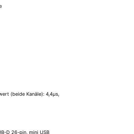
e
ert (beide Kanäle): 4,4µs,
B-D 26-pin, mini USB