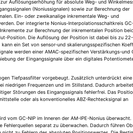
nt zur Auflösungserhöhung für absolute Weg- und Winkelme
angssignalen (Noniussignalen) sowie zur Berechnung der
nalen. Ein- oder zweikanalige inkrementale Weg- und
den. Der integrierte Nonius-Interpolationsschaltkreis GC-
 Inkremente zur Berechnung der inkrementalen Position beid
t-Position. Die Auflösung der Position ist dabei bis zu 22-
 kann ein Set von sensor-und skalierungsspezifischen Koeff
gnale werden einer AMAC-spezifischen Verstärkungs-und 
iebung der Eingangssignale über ein digitales Potentiomete
en Tiefpassfilter vorgebeugt. Zusätzlich unterdrückt eine 
 niedrigen Frequenzen und im Stillstand. Dadurch arbeitet
itiger Störungen des Eingangssignals fehlerfrei. Das Positi
hnittstelle oder als konventionelles ABZ-Rechtecksignal an
 wird vom GC-NIP im Inneren der AM-IPE-Nonius überwacht. 
nde Fehlerquellen separat zu überwachen. Dadurch führen Ob
g nicht zu Fehlern des absoluten Positionswertes. Die Best