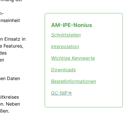
m-
nseinheit
AM-IPE-Nonius
Schnittstellen
n Einsatz in
e Features,
Interpolation
des
Wichtige Kennwerte
en
Downloads
nen Daten
Bestellinformationen
GC-NIP⇒
ltkreises
en. Neben
eßen.