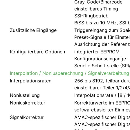
Gray-Code/Binärcode
einstellbares Timing
SSI-Ringbetrieb
BiSS bis zu 10 MHz, SSI 
Zusätzliche Eingänge
Triggereingang zum Spe
Preset-Signale für Einste
Ausrichtung der Referenzp
Konfigurierbare Optionen
integrierter EEPROM
Konfigurationseingänge
Serielle Schnittstelle (SPI
Interpolation / Noniusberechnung / Signalverarbeitung
Interpolationsraten
256 bis 8192, teilbar dur
einstellbarer Teiler 1/2/4
Noniusteilung
Interpolationsrate / [8 / 
Noniuskorrektur
Korrekturwerte im EEPR
softwarebasierter Einme
Signalkorrektur
AMAC-spezifischer Digita
AMAC-spezifischer Digita