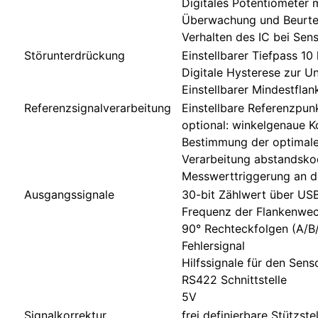
Digitales Potentiometer 
Überwachung und Beurteil
Verhalten des IC bei Sen
Störunterdrückung
Einstellbarer Tiefpass 1
Digitale Hysterese zur U
Einstellbarer Mindestfl
Referenzsignalverarbeitung
Einstellbare Referenzpun
optional: winkelgenaue K
Bestimmung der optimale
Verarbeitung abstandsko
Messwerttriggerung an d
Ausgangssignale
30-bit Zählwert über USB, 
Frequenz der Flankenwec
90° Rechteckfolgen (A/B
Fehlersignal
Hilfssignale für den Sens
RS422 Schnittstelle
5V
Signalkorrektur
frei definierbare Stützste