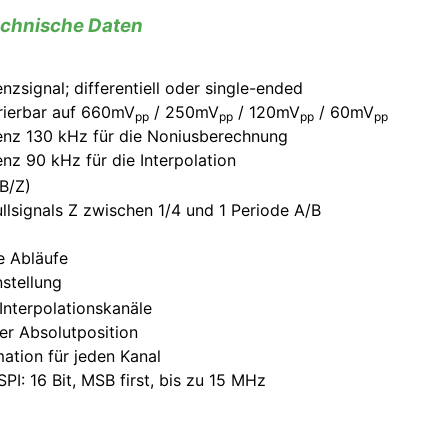
chnische Daten
enzsignal; differentiell oder single-ended
rierbar auf 660mV
/ 250mV
/ 120mV
/ 60mV
pp
pp
pp
pp
nz 130 kHz für die Noniusberechnung
z 90 kHz für die Interpolation
B/Z)
ullsignals Z zwischen 1/4 und 1 Periode A/B
ne Abläufe
nstellung
 Interpolationskanäle
er Absolutposition
mation für jeden Kanal
I: 16 Bit, MSB first, bis zu 15 MHz