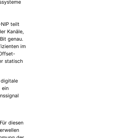
sssysteme
NIP teilt
er Kanäle,
Bit genau.
izienten im
Offset-
r statisch
digitale
 ein
onssignal
Für diesen
erwellen
immung der