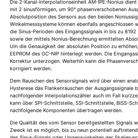
Die 2-Kanal-Interpolationseinheit AM-IPE-Nonius die
mit 2 sinusförmigen, um 90° phasenverschobenen Ausg
Absolutposition des Sensors aus den beiden Noniussig
Winkelmesssysteme können ebenfalls angeschlossen wer
die Sinus-Perioden des Eingangssignals in bis zu 8192
sowie der mittels Nonius-Berechnung ermittelten Absolu
Um die Genauigkeit der absoluten Position zu erhöhen,
EEPROM des GC-NIP hinterlegt werden. Die Eingangssi
Korrektur unterzogen. Weiterhin kann die Phasenversch
korrigiert werden.
Dem Rauschen des Sensorsignals wird über einen analog
Hysterese das Flankenrauschen der Ausgangssignale bei
nachfolgender Interpolationszähler auch im Fall kurzze
kann über SPI-Schnittstelle, SSI-Schnittstelle, BiSS-Sc
nachfolgende Komponenten übertragen werden.
Die Qualität des vom Sensor bereitgestellten Signals
Zweck ist es möglich, bis zu neun potentiell auftrete
des Sinus-Signals oder Ungenauigkeiten der Skalierun