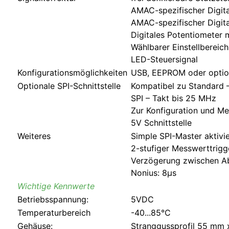
AMAC-spezifischer Digita
AMAC-spezifischer Digita
Digitales Potentiometer 
Wählbarer Einstellbereic
LED-Steuersignal
Konfigurationsmöglichkeiten
USB, EEPROM oder optional
Optionale SPI-Schnittstelle
Kompatibel zu Standard – 
SPI – Takt bis 25 MHz
Zur Konfiguration und Me
5V Schnittstelle
Weiteres
Simple SPI-Master aktivi
2-stufiger Messwerttrigg
Verzögerung zwischen Abt
Nonius: 8µs
Wichtige Kennwerte
Betriebsspannung:
5VDC
Temperaturbereich
-40...85°C
Gehäuse:
Stranggussprofil 55 mm